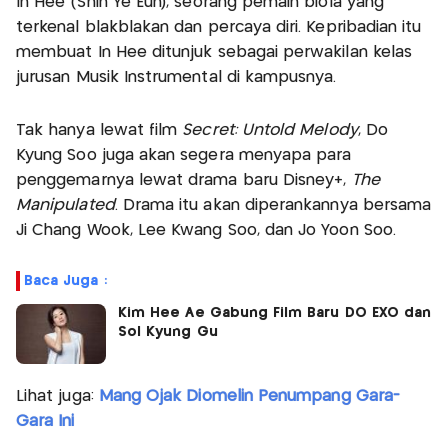
In Hee (Shin Ye Eun), seorang pemain biola yang
terkenal blakblakan dan percaya diri. Kepribadian itu
membuat In Hee ditunjuk sebagai perwakilan kelas
jurusan Musik Instrumental di kampusnya.
Tak hanya lewat film
Secret: Untold Melody
, Do
Kyung Soo juga akan segera menyapa para
penggemarnya lewat drama baru Disney+,
The
Manipulated
. Drama itu akan diperankannya bersama
Ji Chang Wook, Lee Kwang Soo, dan Jo Yoon Soo.
Baca Juga :
Kim Hee Ae Gabung Film Baru DO EXO dan
Sol Kyung Gu
Lihat juga:
Mang Ojak Diomelin Penumpang Gara-
Gara Ini