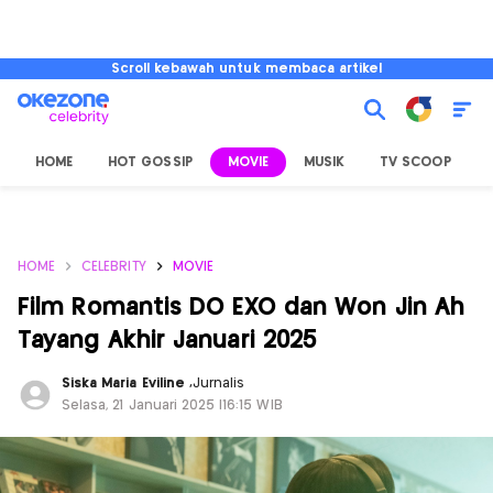
Scroll kebawah untuk membaca artikel
HOME
HOT GOSSIP
MOVIE
MUSIK
TV SCOOP
L
HOME
CELEBRITY
MOVIE
Film Romantis DO EXO dan Won Jin Ah
Tayang Akhir Januari 2025
Siska Maria Eviline
,
Jurnalis
Selasa, 21 Januari 2025 |16:15 WIB