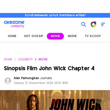
Scroll kebawah untuk membaca artikel
HOME
HOT GOSSIP
MOVIE
MUSIK
TV SCOOP
L
HOME
CELEBRITY
MOVIE
Sinopsis Film John Wick Chapter 4
Alan Pamungkas
,
Jurnalis
Selasa, 31 Desember 2024 |21:01 WIB