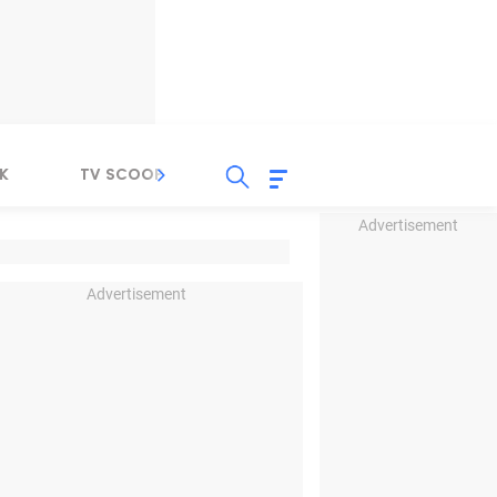
K
TV SCOOP
LIRIK
K-POP
IND
Advertisement
Advertisement