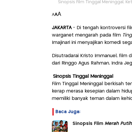
Sinopsis Film Tinggal Meninggal, Ket
A
A
A
JAKARTA
- Di tengah kontroversi fi
warganet mengarah pada film
Tin
Imajinari ini menyajikan komedi se
Disutradarai Kristo Immanuel, film 
dari Ringgo Agus Rahman, Indra Jegel
Sinopsis Tinggal Meninggal
Film Tinggal Meninggal berkisah t
kerap merasa kesepian dalam hidu
memiliki banyak teman dalam kehi
Baca Juga:
Sinopsis Film
Merah Putih