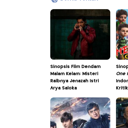
Sinopsis Film Dendam
Sinop
Malam Kelam: Misteri
One f
Raibnya Jenazah Istri
Indon
Arya Saloka
Kritik