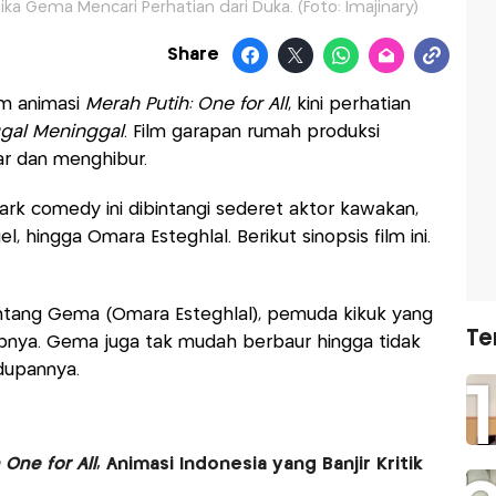
ika Gema Mencari Perhatian dari Duka. (Foto: Imajinary)
Share
lm animasi
Merah Putih: One for All
, kini perhatian
ggal Meninggal
. Film garapan rumah produksi
gar dan menghibur.
dark comedy ini dibintangi sederet aktor kawakan,
, hingga Omara Esteghlal. Berikut sinopsis film ini.
entang Gema (Omara Esteghlal), pemuda kikuk yang
Te
pnya. Gema juga tak mudah berbaur hingga tidak
dupannya.
 One for All
, Animasi Indonesia yang Banjir Kritik