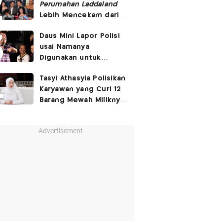
Perumahan Laddaland
Lebih Mencekam dari
Versi Thailand
Daus Mini Lapor Polisi
usai Namanya
Digunakan untuk
Menyebarkan Konten
Tasyi Athasyia Polisikan
SARA
Karyawan yang Curi 12
Barang Mewah Miliknya
Senilai Rp570 Juta
Advertisement