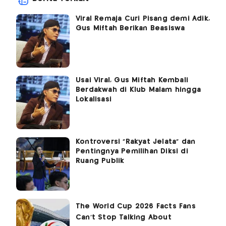
Viral Remaja Curi Pisang demi Adik,
Gus Miftah Berikan Beasiswa
Usai Viral, Gus Miftah Kembali
Berdakwah di Klub Malam hingga
Lokalisasi
Kontroversi "Rakyat Jelata" dan
Pentingnya Pemilihan Diksi di
Ruang Publik