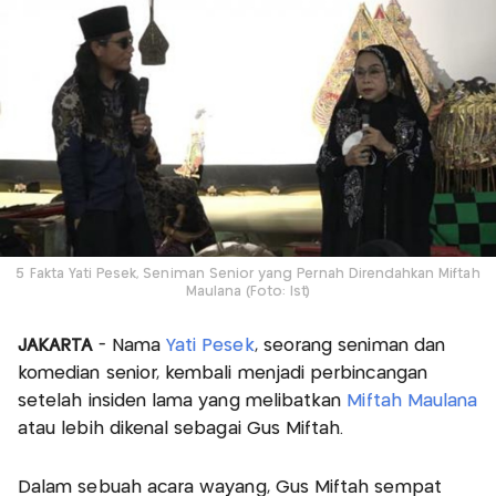
5 Fakta Yati Pesek, Seniman Senior yang Pernah Direndahkan Miftah
Maulana (Foto: Ist)
JAKARTA
- Nama
Yati Pesek
, seorang seniman dan
komedian senior, kembali menjadi perbincangan
setelah insiden lama yang melibatkan
Miftah Maulana
atau lebih dikenal sebagai Gus Miftah.
Dalam sebuah acara wayang, Gus Miftah sempat