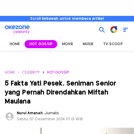
Scroll kebawah untuk membaca artikel
HOME
HOT GOSSIP
MOVIE
MUSIK
TV SCOOP
L
HOME
CELEBRITY
HOT GOSSIP
5 Fakta Yati Pesek, Seniman Senior
yang Pernah Direndahkan Miftah
Maulana
Nurul Amanah
,
Jurnalis
Sabtu, 07 Desember 2024 |17:01 WIB