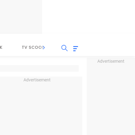
K
TV SCOOP
LIRIK
K-POP
IND
Advertisement
Advertisement