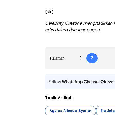
(aln)
Celebrity Okezone menghadirkan be
artis dalam dan luar negeri
Halaman:
1
2
Follow
WhatsApp Channel Okezo
Topik Artikel :
Agama Aliando Syarief
Biodata