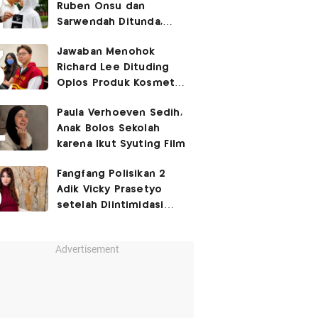
Ruben Onsu dan
Sarwendah Ditunda,
Irish Bella Hamil Anak
Jawaban Menohok
Ketiga
Richard Lee Dituding
Oplos Produk Kosmetik
hingga Punya Ani-Ani
Paula Verhoeven Sedih,
Anak Bolos Sekolah
karena Ikut Syuting Film
Fangfang Polisikan 2
Adik Vicky Prasetyo
setelah Diintimidasi
Lewat Medsos
Advertisement