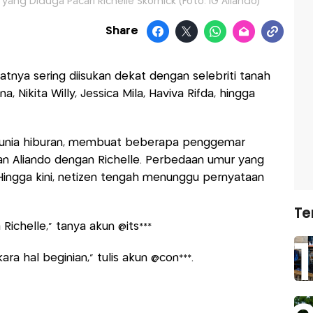
ang Diduga Pacari Richelle Skornick (Foto: IG Aliando)
Share
ya sering diisukan dekat dengan selebriti tanah
na, Nikita Willy, Jessica Mila, Haviva Rifda, hingga
di dunia hiburan, membuat beberapa penggemar
 Aliando dengan Richelle. Perbedaan umur yang
Hingga kini, netizen tengah menunggu pernyataan
Te
 Richelle,” tanya akun @its***
ra hal beginian,” tulis akun @con***.