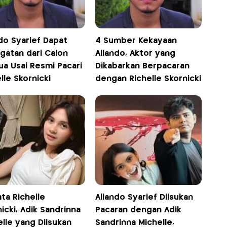
do Syarief Dapat
4 Sumber Kekayaan
gatan dari Calon
Aliando, Aktor yang
ua Usai Resmi Pacari
Dikabarkan Berpacaran
lle Skornicki
dengan Richelle Skornicki
ta Richelle
Aliando Syarief Diisukan
icki, Adik Sandrinna
Pacaran dengan Adik
lle yang Diisukan
Sandrinna Michelle,