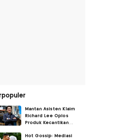
rpopuler
Mantan Asisten Klaim
Richard Lee Oplos
Produk Kecantikan
hingga Transfer Uang
Hot Gossip: Mediasi
ke Ani-Ani