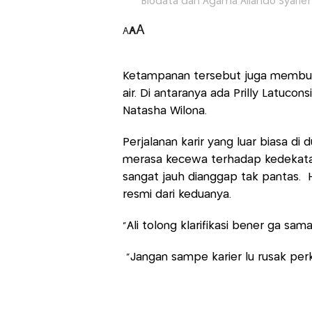
Biodata dan Agama Aliando Syarief y
A
A
A
Ketampanan tersebut juga membuatn
air. Di antaranya ada Prilly Latuconsi
Natasha Wilona.
Perjalanan karir yang luar biasa 
merasa kecewa terhadap kedekatan
sangat jauh dianggap tak pantas. 
resmi dari keduanya.
“Ali tolong klarifikasi bener ga sama
“Jangan sampe karier lu rusak perka