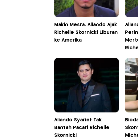
Makin Mesra, Aliando Ajak
Alian
Richelle Skornicki Liburan
Perin
ke Amerika
Mert
Riche
Aliando Syarief Tak
Bioda
Bantah Pacari Richelle
Skorn
Skornicki
Miche