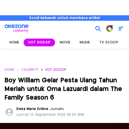
Scroll kebawah untuk membaca artikel
HOME
HOT GOSSIP
MOVIE
MUSIK
TV SCOOP
L
HOME
CELEBRITY
HOT GOSSIP
Boy William Gelar Pesta Ulang Tahun
Meriah untuk Oma Lazuardi dalam The
Family Season 6
Siska Maria Eviline
,
Jurnalis
Jum'at, 13 September 2024 |18:20 WIB