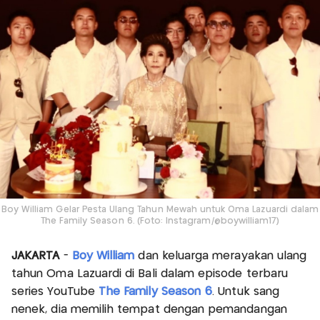
Boy William Gelar Pesta Ulang Tahun Mewah untuk Oma Lazuardi dalam
The Family Season 6. (Foto: Instagram/@boywilliam17)
JAKARTA
-
Boy William
dan keluarga merayakan ulang
tahun Oma Lazuardi di Bali dalam episode terbaru
series YouTube
The Family Season 6
. Untuk sang
nenek, dia memilih tempat dengan pemandangan