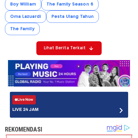
Boy William
The Family Season 6
Oma Lazuardi
Pesta Ulang Tahun
The Family
Lihat Berita Terkait
Live Now
LIVE 24 JAM