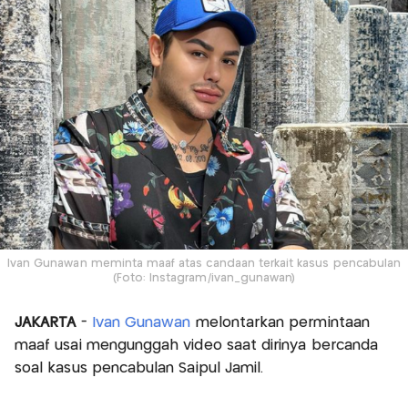
Ivan Gunawan meminta maaf atas candaan terkait kasus pencabulan
(Foto: Instagram/ivan_gunawan)
JAKARTA
-
Ivan Gunawan
melontarkan permintaan
maaf usai mengunggah video saat dirinya bercanda
soal kasus pencabulan Saipul Jamil.