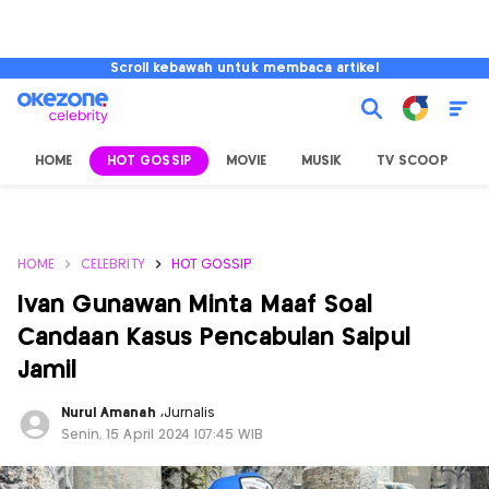
Scroll kebawah untuk membaca artikel
HOME
HOT GOSSIP
MOVIE
MUSIK
TV SCOOP
L
HOME
CELEBRITY
HOT GOSSIP
Ivan Gunawan Minta Maaf Soal
Candaan Kasus Pencabulan Saipul
Jamil
Nurul Amanah
,
Jurnalis
Senin, 15 April 2024 |07:45 WIB