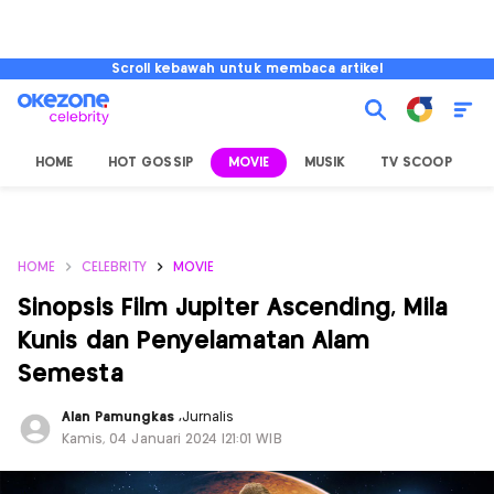
Scroll kebawah untuk membaca artikel
HOME
HOT GOSSIP
MOVIE
MUSIK
TV SCOOP
L
HOME
CELEBRITY
MOVIE
Sinopsis Film Jupiter Ascending, Mila
Kunis dan Penyelamatan Alam
Semesta
Alan Pamungkas
,
Jurnalis
Kamis, 04 Januari 2024 |21:01 WIB