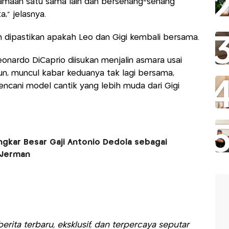
amaan satu sama lain dan bersenang-senang
,” jelasnya.
m dipastikan apakah Leo dan Gigi kembali bersama.
eonardo DiCaprio diisukan menjalin asmara usai
un, muncul kabar keduanya tak lagi bersama,
ncani model cantik yang lebih muda dari Gigi
ongkar Besar Gaji Antonio Dedola sebagai
 Jerman
rita terbaru, eksklusif, dan terpercaya seputar