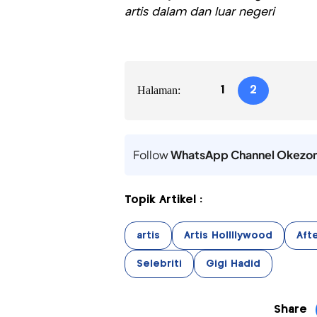
artis dalam dan luar negeri
Halaman:
1
2
Follow
WhatsApp Channel Okezo
Topik Artikel :
artis
Artis Hollllywood
Aft
Selebriti
Gigi Hadid
Share