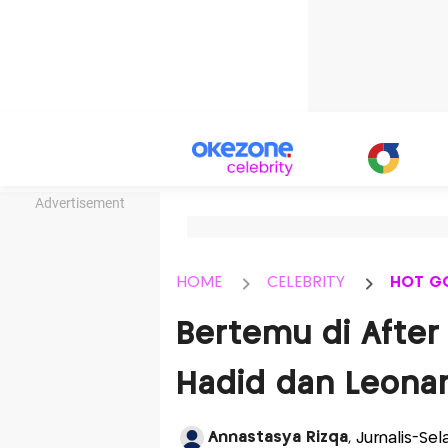
Advertisement
HOME
CELEBRITY
HOT G
Bertemu di After 
Hadid dan Leonar
Annastasya Rizqa
, Jurnalis-Se