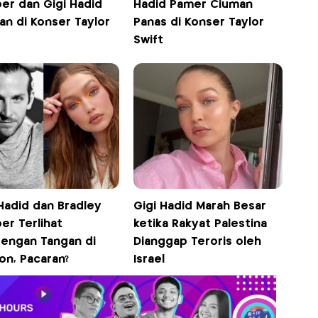
er dan Gigi Hadid
Hadid Pamer Ciuman
an di Konser Taylor
Panas di Konser Taylor
Swift
Hadid dan Bradley
Gigi Hadid Marah Besar
er Terlihat
ketika Rakyat Palestina
engan Tangan di
Dianggap Teroris oleh
on, Pacaran?
Israel