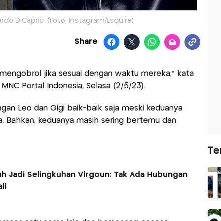
rdo DiCaprio. (Foto: Instagram/Esquire)
Share
n mengobrol jika sesuai dengan waktu mereka," kata
MNC Portal Indonesia, Selasa (2/5/23).
an Leo dan Gigi baik-baik saja meski keduanya
ma. Bahkan, keduanya masih sering bertemu dan
Te
ah Jadi Selingkuhan Virgoun: Tak Ada Hubungan
li