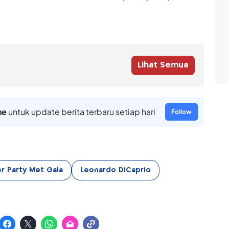
Lihat Semua
ne
untuk update berita terbaru setiap hari
Follow
er Party Met Gala
Leonardo DiCaprio