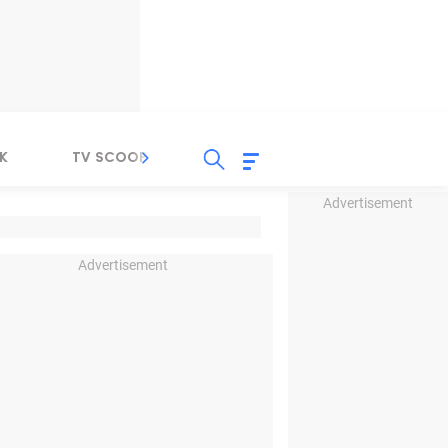
K
TV SCOOP
LIRIK
K-POP
IND
Advertisement
Advertisement