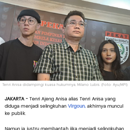
Tenri Anisa didampingi kuasa hukumnya, Milano Lubis. (Foto: Ayu/MPI)
JAKARTA -
Tenri Ajeng Anisa alias Tenri Anisa yang
diduga menjadi selingkuhan
Virgoun,
akhirnya muncul
ke publik.
Namun ia justru membantah jika menjadi selingkuhan