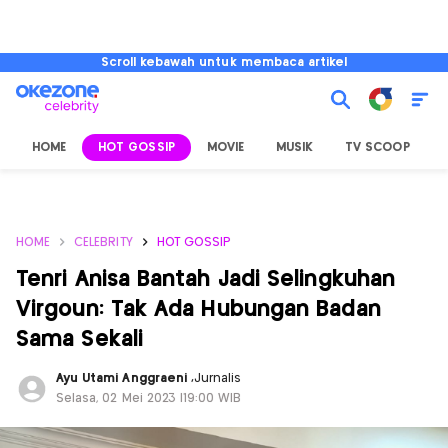
Scroll kebawah untuk membaca artikel
HOME
HOT GOSSIP
MOVIE
MUSIK
TV SCOOP
L
HOME
CELEBRITY
HOT GOSSIP
Tenri Anisa Bantah Jadi Selingkuhan
Virgoun: Tak Ada Hubungan Badan
Sama Sekali
Ayu Utami Anggraeni
,
Jurnalis
Selasa, 02 Mei 2023 |19:00 WIB