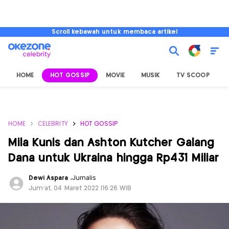
Scroll kebawah untuk membaca artikel
HOME
HOT GOSSIP
MOVIE
MUSIK
TV SCOOP
L
HOME
CELEBRITY
HOT GOSSIP
Mila Kunis dan Ashton Kutcher Galang
Dana untuk Ukraina hingga Rp431 Miliar
Dewi Aspara
,
Jurnalis
Jum'at, 04 Maret 2022 |16:26 WIB