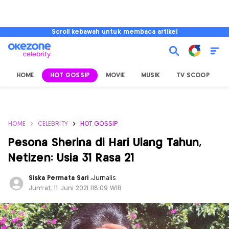
Scroll kebawah untuk membaca artikel
HOME
HOT GOSSIP
MOVIE
MUSIK
TV SCOOP
L
HOME
CELEBRITY
HOT GOSSIP
Pesona Sherina di Hari Ulang Tahun,
Netizen: Usia 31 Rasa 21
Siska Permata Sari
,
Jurnalis
Jum'at, 11 Juni 2021 |18:09 WIB