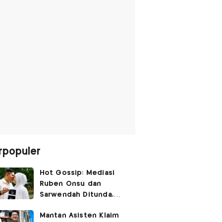
rpopuler
Hot Gossip: Mediasi
Ruben Onsu dan
Sarwendah Ditunda,
Irish Bella Hamil Anak
Mantan Asisten Klaim
Ketiga