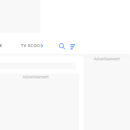
K
TV SCOOP
LIRIK
K-POP
IND
Advertisement
Advertisement