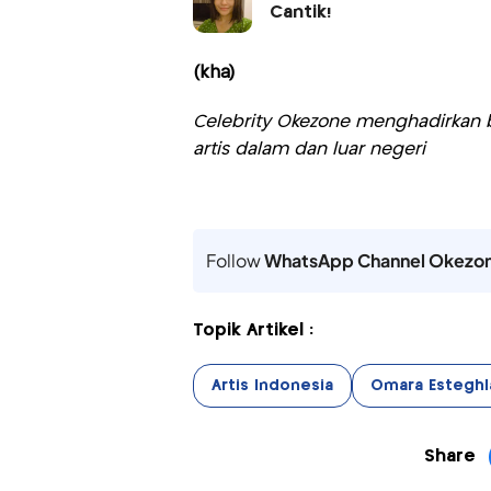
Cantik!
(kha)
Celebrity Okezone menghadirkan be
artis dalam dan luar negeri
Follow
WhatsApp Channel Okezo
Topik Artikel :
Artis Indonesia
Omara Esteghl
Share