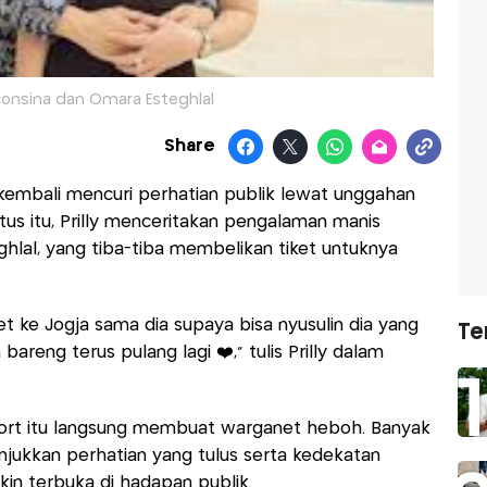
uconsina dan Omara Esteghlal
Share
a kembali mencuri perhatian publik lewat unggahan
tus itu, Prilly menceritakan pengalaman manis
hlal, yang tiba-tiba membelikan tiket untuknya
ket ke Jogja sama dia supaya bisa nyusulin dia yang
Te
areng terus pulang lagi ❤️,” tulis Prilly dalam
ort itu langsung membuat warganet heboh. Banyak
jukkan perhatian yang tulus serta kedekatan
in terbuka di hadapan publik.