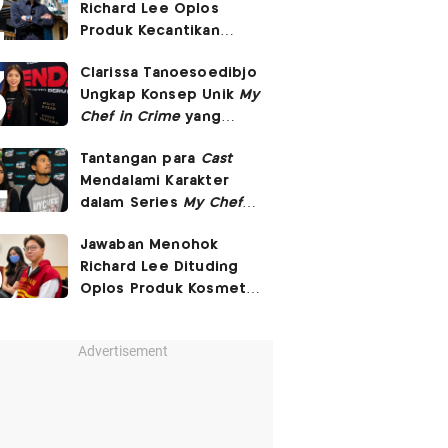
Richard Lee Oplos
Produk Kecantikan
hingga Transfer Uang
Clarissa Tanoesoedibjo
ke Ani-Ani
Ungkap Konsep Unik
My
Chef in Crime
yang
Beda dari Series Crime
Tantangan para
Cast
Lain
Mendalami Karakter
dalam Series
My Chef in
Crime
Jawaban Menohok
Richard Lee Dituding
Oplos Produk Kosmetik
hingga Punya Ani-Ani
Advertisement