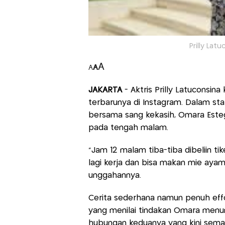
Prilly Lat
A
A
A
JAKARTA
- Aktris Prilly Latuconsin
terbarunya di Instagram. Dalam sta
bersama sang kekasih, Omara Esteg
pada tengah malam.
“Jam 12 malam tiba-tiba dibeliin ti
lagi kerja dan bisa makan mie ayam b
unggahannya.
Cerita sederhana namun penuh eff
yang menilai tindakan Omara menun
hubungan keduanya yang kini semak