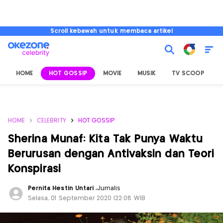
Scroll kebawah untuk membaca artikel
HOME
HOT GOSSIP
MOVIE
MUSIK
TV SCOOP
L
HOME
CELEBRITY
HOT GOSSIP
Sherina Munaf: Kita Tak Punya Waktu
Berurusan dengan Antivaksin dan Teori
Konspirasi
Pernita Hestin Untari
,
Jurnalis
Selasa, 01 September 2020 |22:08 WIB