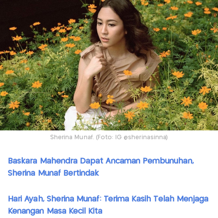
Sherina Munaf. (Foto: IG @sherinasinna)
Baskara Mahendra Dapat Ancaman Pembunuhan,
Sherina Munaf Bertindak
Hari Ayah, Sherina Munaf: Terima Kasih Telah Menjaga
Kenangan Masa Kecil Kita