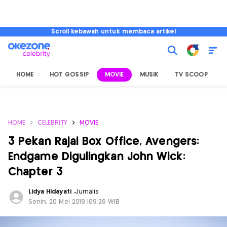
Scroll kebawah untuk membaca artikel
HOME
HOT GOSSIP
MOVIE
MUSIK
TV SCOOP
L
HOME
CELEBRITY
MOVIE
3 Pekan Rajai Box Office, Avengers:
Endgame Digulingkan John Wick:
Chapter 3
Lidya Hidayati
,
Jurnalis
Senin, 20 Mei 2019 |09:26 WIB