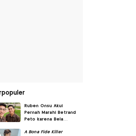
rpopuler
Ruben Onsu Akui
Pernah Marahi Betrand
Peto karena Bela
Dirinya di Media Sosial
A Bona Fide Killer