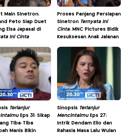
t Main Sinetron,
Proses Panjang Persiapan
and Peto Siap Duet
Sinetron
Ternyata Ini
g Elsa Japasal di
Cinta
, MNC Pictures Bidik
ata Ini Cinta
Kesuksesan Anak Jalanan
psis
Terlanjur
Sinopsis
Terlanjur
intaimu
Eps 31: Sikap
Mencintaimu
Eps 27:
Yang Tiba-Tiba
Intrik Dendam Elio dan
ah Manis Bikin
Rahasia Masa Lalu Wulan