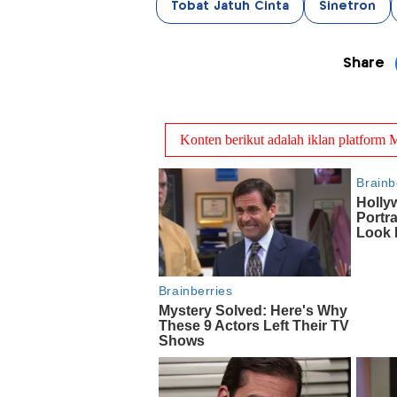
Tobat Jatuh Cinta
Sinetron
Share