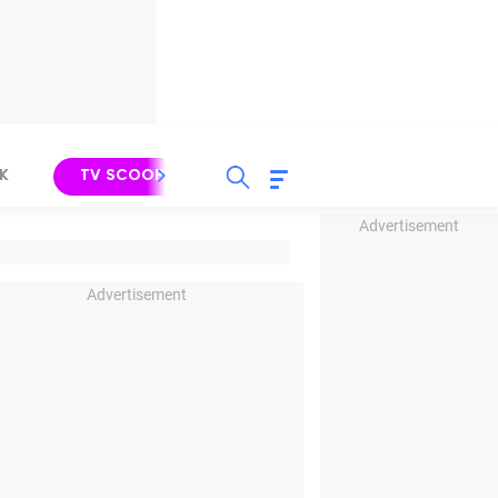
K
TV SCOOP
LIRIK
K-POP
IND
Advertisement
Advertisement