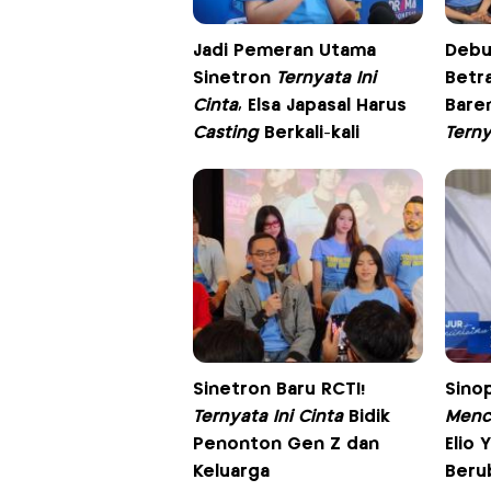
Jadi Pemeran Utama
Debu
Sinetron
Ternyata Ini
Betr
Cinta
, Elsa Japasal Harus
Baren
Casting
Berkali-kali
Terny
Sinetron Baru RCTI!
Sino
Ternyata Ini Cinta
Bidik
Menc
Penonton Gen Z dan
Elio 
Keluarga
Berub