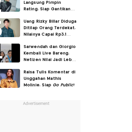
Langsung Pimpin
Rating, Siap Gantikan
Agent Kim Reactivated
Uang Rizky Billar Diduga
Ditilap Orang Terdekat,
Nilainya Capai Rp3,1
Miliar
Sarwendah dan Giorgio
Kembali Live Bareng,
Netizen Nilai Jadi Lebih
Canggung
Raisa Tulis Komentar di
Unggahan Mathis
Molinie, Siap
Go Public
?
Advertisement