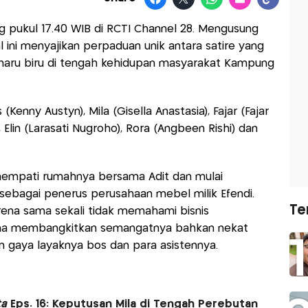
g pukul 17.40 WIB di RCTI Channel 28. Mengusung
 ini menyajikan perpaduan unik antara satire yang
aru biru di tengah kehidupan masyarakat Kampung
 (Kenny Austyn), Mila (Gisella Anastasia), Fajar (Fajar
Elin (Larasati Nugroho), Rora (Angbeen Rishi) dan
menempati rumahnya bersama Adit dan mulai
ebagai penerus perusahaan mebel milik Efendi.
Te
rena sama sekali tidak memahami bisnis
saha membangkitkan semangatnya bahkan nekat
 gaya layaknya bos dan para asistennya.
ta
Eps. 16: Keputusan Mila di Tengah Perebutan