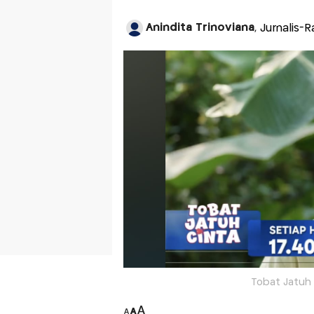
Anindita Trinoviana
, Jurnalis-
Tobat Jatuh 
A
A
A