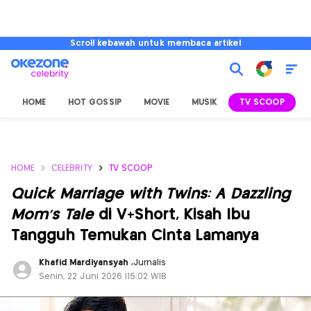
Scroll kebawah untuk membaca artikel
HOME
HOT GOSSIP
MOVIE
MUSIK
TV SCOOP
L
HOME
CELEBRITY
TV SCOOP
Quick Marriage with Twins: A Dazzling
Mom's Tale
di V+Short, Kisah Ibu
Tangguh Temukan Cinta Lamanya
Khafid Mardiyansyah
,
Jurnalis
Senin, 22 Juni 2026 |15:02 WIB