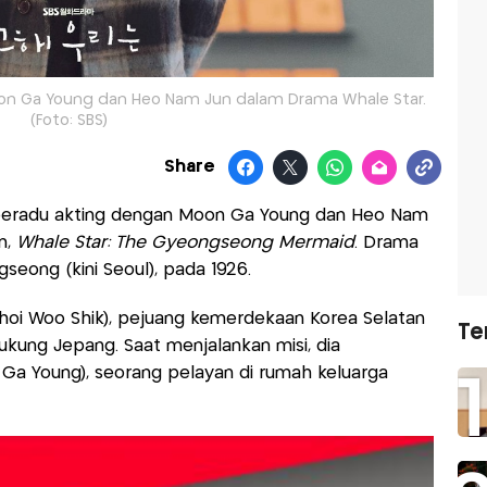
on Ga Young dan Heo Nam Jun dalam Drama Whale Star.
(Foto: SBS)
Share
beradu akting dengan Moon Ga Young dan Heo Nam
n,
Whale Star: The Gyeongseong Mermaid
. Drama
seong (kini Seoul), pada 1926.
hoi Woo Shik), pejuang kemerdekaan Korea Selatan
Te
ung Jepang. Saat menjalankan misi, dia
Ga Young), seorang pelayan di rumah keluarga