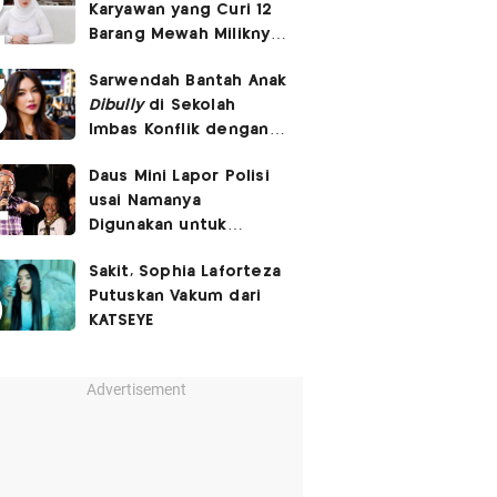
Karyawan yang Curi 12
Barang Mewah Miliknya
Senilai Rp570 Juta
Sarwendah Bantah Anak
Dibully
di Sekolah
Imbas Konflik dengan
Ruben Onsu
Daus Mini Lapor Polisi
usai Namanya
Digunakan untuk
Menyebarkan Konten
Sakit, Sophia Laforteza
SARA
Putuskan Vakum dari
KATSEYE
Advertisement