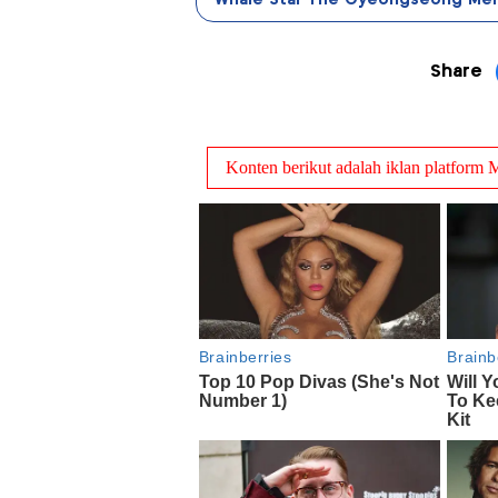
Whale Star The Gyeongseong Me
Share