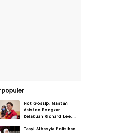
rpopuler
Hot Gossip: Mantan
Asisten Bongkar
Kelakuan Richard Lee,
Fangfang Polisikan Adik
Tasyi Athasyia Polisikan
Vicky Prasetyo