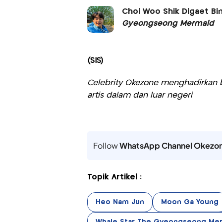
Choi Woo Shik Digaet B
Gyeongseong Mermaid
(SIS)
Celebrity Okezone menghadirkan be
artis dalam dan luar negeri
Follow
WhatsApp Channel Okezo
Topik Artikel :
Heo Nam Jun
Moon Ga Young