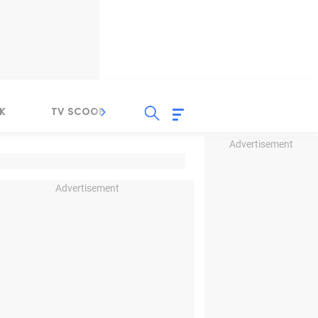
K
TV SCOOP
LIRIK
K-POP
IND
Advertisement
Advertisement