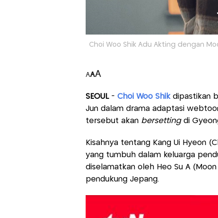
Choi Woo Shik Adu Akting dengan Mo
A
A
A
SEOUL
-
Choi Woo Shik
dipastikan 
Jun dalam drama adaptasi webtoo
tersebut akan
bersetting
di Gyeong
Kisahnya tentang Kang Ui Hyeon (C
yang tumbuh dalam keluarga penduk
diselamatkan oleh Heo Su A (Moon 
pendukung Jepang.