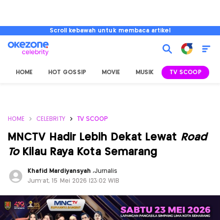
Scroll kebawah untuk membaca artikel
HOME
HOT GOSSIP
MOVIE
MUSIK
TV SCOOP
L
HOME
CELEBRITY
TV SCOOP
MNCTV Hadir Lebih Dekat Lewat
Road
To
Kilau Raya Kota Semarang
Khafid Mardiyansyah
,
Jurnalis
Jum'at, 15 Mei 2026 |23:02 WIB