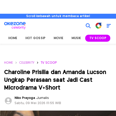
Scroll kebawah untuk membaca artikel
HOME
HOT GOSSIP
MOVIE
MUSIK
TV SCOOP
L
HOME
CELEBRITY
TV SCOOP
Charoline Prisilia dan Amanda Lucson
Ungkap Perasaan saat Jadi Cast
Microdrama V+Short
Niko Prayoga
,
Jurnalis
Sabtu, 09 Mei 2026 |11:55 WIB