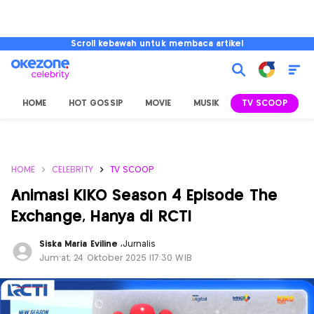
Scroll kebawah untuk membaca artikel
HOME
HOT GOSSIP
MOVIE
MUSIK
TV SCOOP
L
HOME
CELEBRITY
TV SCOOP
Animasi KIKO Season 4 Episode The
Exchange, Hanya di RCTI
Siska Maria Eviline
,
Jurnalis
Jum'at, 24 Oktober 2025 |17:30 WIB