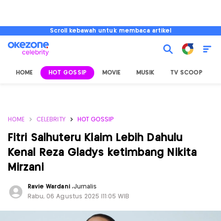
Scroll kebawah untuk membaca artikel
HOME
HOT GOSSIP
MOVIE
MUSIK
TV SCOOP
L
HOME
CELEBRITY
HOT GOSSIP
Fitri Salhuteru Klaim Lebih Dahulu
Kenal Reza Gladys ketimbang Nikita
Mirzani
Ravie Wardani
,
Jurnalis
Rabu, 06 Agustus 2025 |11:05 WIB