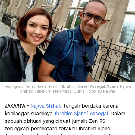
Terungkap Permintaan Terakhir Ibrahim Sjarief Assegaf, Suami Najwa
Shihab Sebelum Meninggal Dunia (Foto; IG Najwa)
JAKARTA
-
Najwa Shihab
tengah berduka karena
kehilangan suaminya,
Ibrahim Sjarief Assegaf
. Dalam
sebuah obituari yang dibuat jurnalis Zen RS
terungkap permintaan terakhir Ibrahim Sjarief