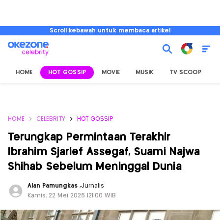
Scroll kebawah untuk membaca artikel
HOME
HOT GOSSIP
MOVIE
MUSIK
TV SCOOP
L
HOME
CELEBRITY
HOT GOSSIP
Terungkap Permintaan Terakhir
Ibrahim Sjarief Assegaf, Suami Najwa
Shihab Sebelum Meninggal Dunia
Alan Pamungkas
,
Jurnalis
Kamis, 22 Mei 2025 |21:00 WIB