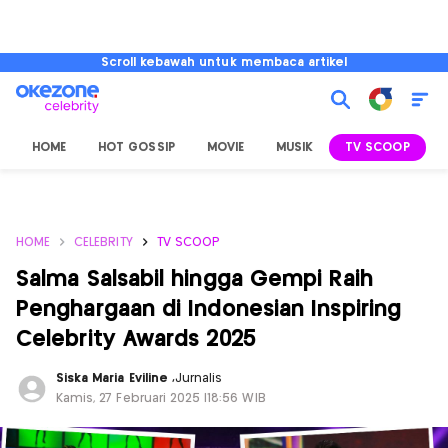
Scroll kebawah untuk membaca artikel
HOME
HOT GOSSIP
MOVIE
MUSIK
TV SCOOP
L
HOME
CELEBRITY
TV SCOOP
Salma Salsabil hingga Gempi Raih
Penghargaan di Indonesian Inspiring
Celebrity Awards 2025
Siska Maria Eviline
,
Jurnalis
Kamis, 27 Februari 2025 |18:56 WIB