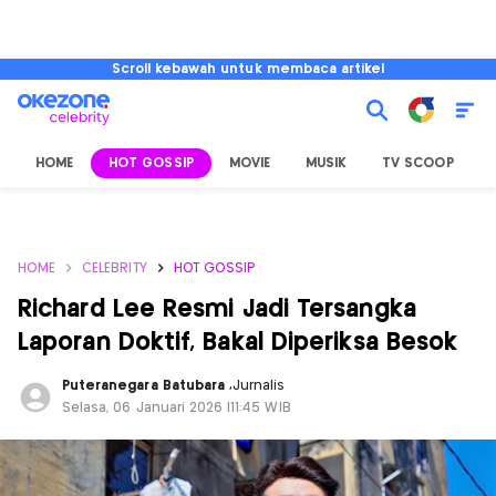
Scroll kebawah untuk membaca artikel
HOME
HOT GOSSIP
MOVIE
MUSIK
TV SCOOP
L
HOME
CELEBRITY
HOT GOSSIP
Richard Lee Resmi Jadi Tersangka
Laporan Doktif, Bakal Diperiksa Besok
Puteranegara Batubara
,
Jurnalis
Selasa, 06 Januari 2026 |11:45 WIB