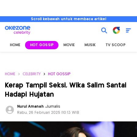
Scroll kebawah untuk membaca artikel
HOME
HOT GOSSIP
MOVIE
MUSIK
TV SCOOP
L
HOME
CELEBRITY
HOT GOSSIP
Kerap Tampil Seksi, Wika Salim Santai
Hadapi Hujatan
Nurul Amanah
,
Jurnalis
Rabu, 26 Februari 2025 |10:13 WIB