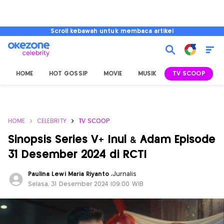
Scroll kebawah untuk membaca artikel
HOME
HOT GOSSIP
MOVIE
MUSIK
TV SCOOP
L
HOME
CELEBRITY
TV SCOOP
Sinopsis Series V+ Inul & Adam Episode
31 Desember 2024 di RCTI
Paulina Lewi Maria Riyanto
,
Jurnalis
Selasa, 31 Desember 2024 |09:00 WIB