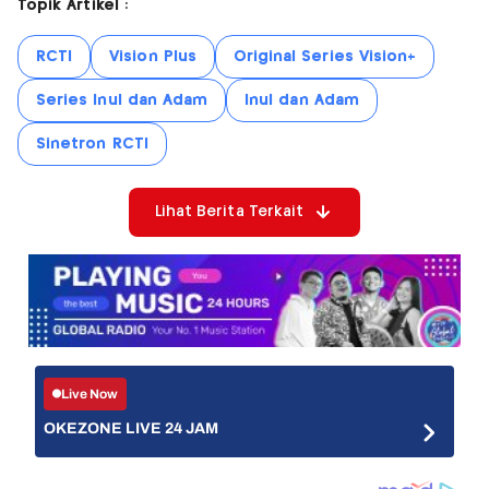
Topik Artikel :
RCTI
Vision Plus
Original Series Vision+
Series Inul dan Adam
Inul dan Adam
Sinetron RCTI
Lihat Berita Terkait
Live Now
OKEZONE LIVE 24 JAM