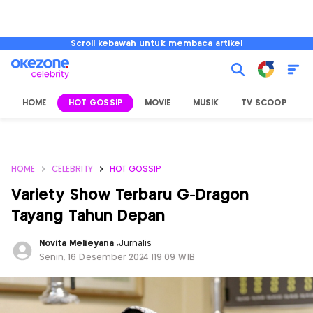
Scroll kebawah untuk membaca artikel
HOME
HOT GOSSIP
MOVIE
MUSIK
TV SCOOP
L
HOME
CELEBRITY
HOT GOSSIP
Variety Show Terbaru G-Dragon
Tayang Tahun Depan
Novita Melieyana
,
Jurnalis
Senin, 16 Desember 2024 |19:09 WIB