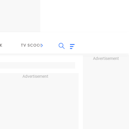
K
TV SCOOP
LIRIK
K-POP
IND
Advertisement
Advertisement