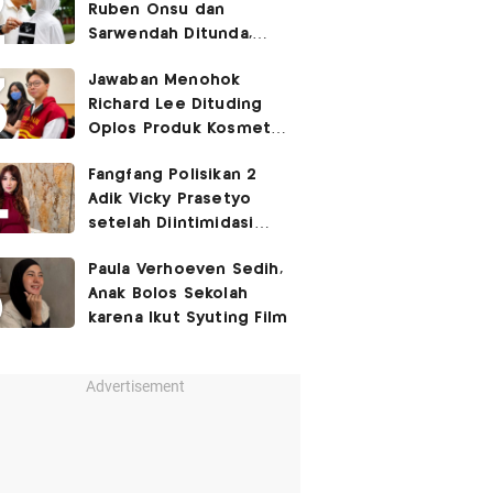
Ruben Onsu dan
Sarwendah Ditunda,
Irish Bella Hamil Anak
Jawaban Menohok
Ketiga
Richard Lee Dituding
Oplos Produk Kosmetik
hingga Punya Ani-Ani
Fangfang Polisikan 2
Adik Vicky Prasetyo
setelah Diintimidasi
Lewat Medsos
Paula Verhoeven Sedih,
Anak Bolos Sekolah
karena Ikut Syuting Film
Advertisement