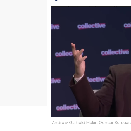
Andrew Garfield Makin Gencar Bersuara 