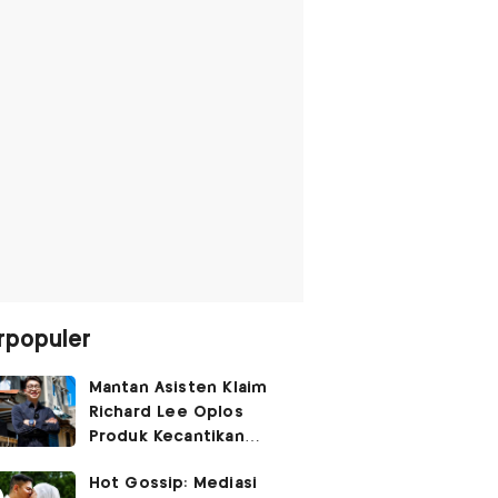
rpopuler
Mantan Asisten Klaim
Richard Lee Oplos
Produk Kecantikan
hingga Transfer Uang
Hot Gossip: Mediasi
ke Ani-Ani