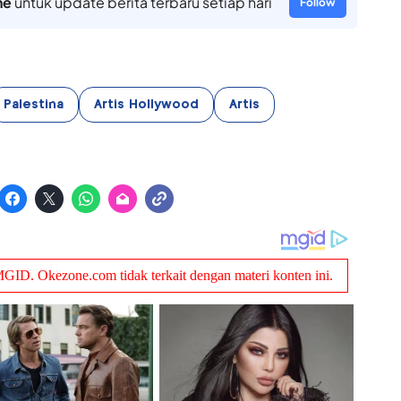
ne
untuk update berita terbaru setiap hari
Follow
Palestina
Artis Hollywood
Artis