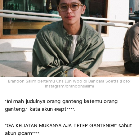
Brandon Salim bertemu Cha Eun Woo di Bandara Soetta (Foto:
Instagram/brandonsalim)
“Ini mah judulnya orang ganteng ketemu orang
ganteng,” kata akun @apt****.
“GA KELIATAN MUKANYA AJA TETEP GANTENG!!” sahut
akun @cam****.