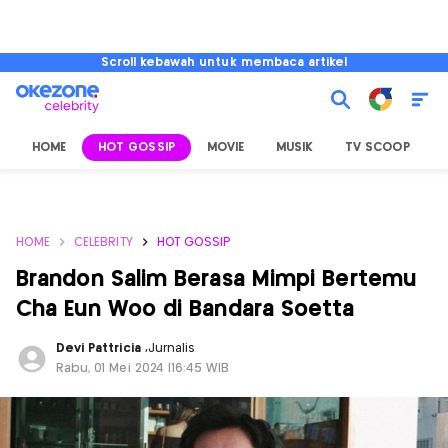
Scroll kebawah untuk membaca artikel
HOME
HOT GOSSIP
MOVIE
MUSIK
TV SCOOP
L
HOME
CELEBRITY
HOT GOSSIP
Brandon Salim Berasa Mimpi Bertemu
Cha Eun Woo di Bandara Soetta
Devi Pattricia
,
Jurnalis
Rabu, 01 Mei 2024 |16:45 WIB