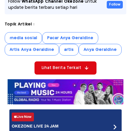
Follow
WhatsApp Channel Okezone
untuk
Follow
update berita terbaru setiap hari
Topik Artikel :
media sosial
Pacar Anya Geraldine
Artis Anya Geraldine
artis
Anya Geraldine
Lihat Berita Terkait
Live Now
OKEZONE LIVE 24 JAM