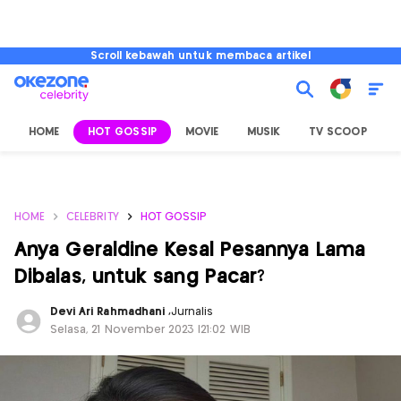
Scroll kebawah untuk membaca artikel
HOME
HOT GOSSIP
MOVIE
MUSIK
TV SCOOP
L
HOME
CELEBRITY
HOT GOSSIP
Anya Geraldine Kesal Pesannya Lama
Dibalas, untuk sang Pacar?
Devi Ari Rahmadhani
,
Jurnalis
Selasa, 21 November 2023 |21:02 WIB