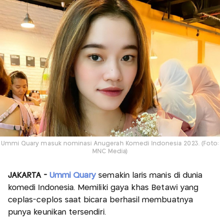
Ummi Quary masuk nominasi Anugerah Komedi Indonesia 2023. (Foto:
MNC Media)
JAKARTA -
Ummi Quary
semakin laris manis di dunia
komedi Indonesia. Memiliki gaya khas Betawi yang
ceplas-ceplos saat bicara berhasil membuatnya
punya keunikan tersendiri.