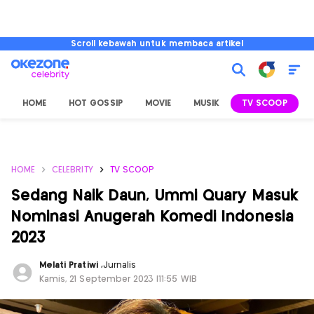
Scroll kebawah untuk membaca artikel
HOME
HOT GOSSIP
MOVIE
MUSIK
TV SCOOP
L
HOME
CELEBRITY
TV SCOOP
Sedang Naik Daun, Ummi Quary Masuk
Nominasi Anugerah Komedi Indonesia
2023
Melati Pratiwi
,
Jurnalis
Kamis, 21 September 2023 |11:55 WIB