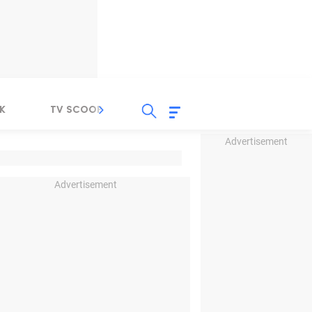
K
TV SCOOP
LIRIK
K-POP
IND
Advertisement
Advertisement