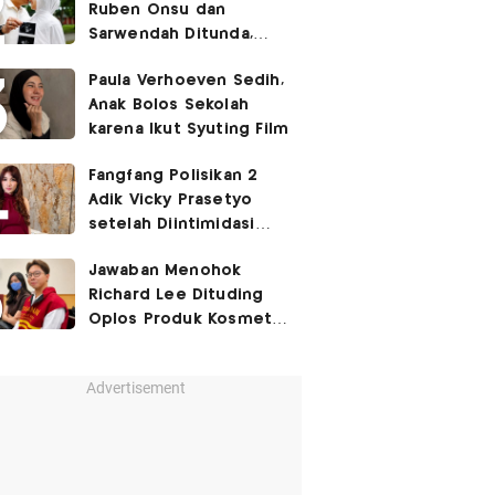
Ruben Onsu dan
Sarwendah Ditunda,
Irish Bella Hamil Anak
Paula Verhoeven Sedih,
Ketiga
Anak Bolos Sekolah
karena Ikut Syuting Film
Fangfang Polisikan 2
Adik Vicky Prasetyo
setelah Diintimidasi
Lewat Medsos
Jawaban Menohok
Richard Lee Dituding
Oplos Produk Kosmetik
hingga Punya Ani-Ani
Advertisement