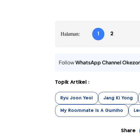
Halaman:
1
2
Follow
WhatsApp Channel Okezo
Topik Artikel :
Ryu Joon Yeol
Jang Ki Yong
My Roommate Is A Gumiho
Le
Share