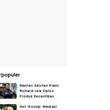
rpopuler
Mantan Asisten Klaim
Richard Lee Oplos
Produk Kecantikan
hingga Transfer Uang
Hot Gossip: Mediasi
ke Ani-Ani