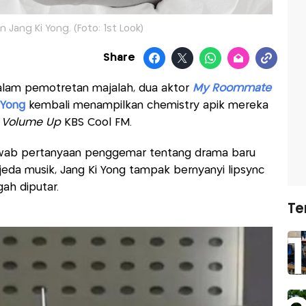
n Jang Ki Yong. (Foto: 1st Look)
Share
alam pemotretan majalah, dua aktor
My Roommate
 Yong
kembali menampilkan chemistry apik mereka
s Volume Up
KBS Cool FM.
wab pertanyaan penggemar tentang drama baru
jeda musik, Jang Ki Yong tampak bernyanyi lipsync
ah diputar.
Te