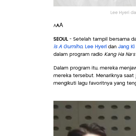
Lee Hyeri da
A
A
A
SEOUL
- Setelah tampil bersama d
is A Gumiho
,
Lee Hyeri
dan
Jang Ki
dalam program radio
Kang Ha Na’
Dalam program itu, mereka menja
mereka tersebut. Menariknya saat 
mengikuti lagu favoritnya yang teng