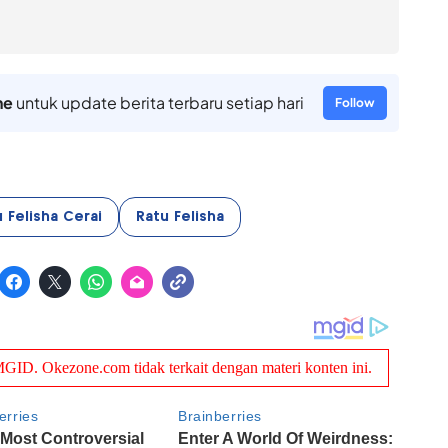
ne
untuk update berita terbaru setiap hari
Follow
 Felisha Cerai
Ratu Felisha