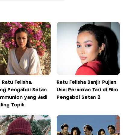
l Ratu Felisha,
Ratu Felisha Banjir Pujian
ang Pengabdi Setan
Usai Perankan Tari di Film
ommunion yang Jadi
Pengabdi Setan 2
ding Topik