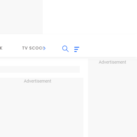
K
TV SCOOP
LIRIK
K-POP
IND
Advertisement
Advertisement