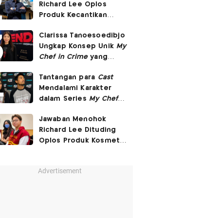
Richard Lee Oplos
Produk Kecantikan
hingga Transfer Uang
Clarissa Tanoesoedibjo
ke Ani-Ani
Ungkap Konsep Unik
My
Chef in Crime
yang
Beda dari Series Crime
Tantangan para
Cast
Lain
Mendalami Karakter
dalam Series
My Chef in
Crime
Jawaban Menohok
Richard Lee Dituding
Oplos Produk Kosmetik
hingga Punya Ani-Ani
Advertisement