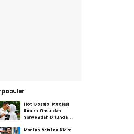
rpopuler
Hot Gossip: Mediasi
Ruben Onsu dan
Sarwendah Ditunda,
Irish Bella Hamil Anak
Mantan Asisten Klaim
Ketiga