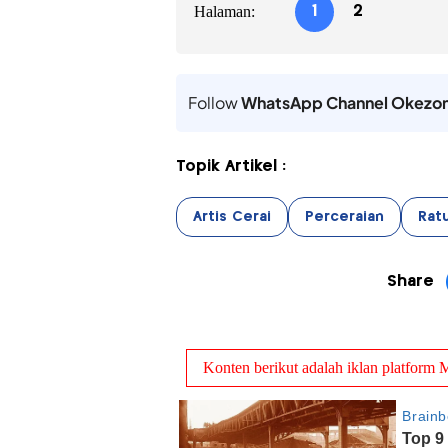
Halaman:
1
2
Follow
WhatsApp Channel Okezo
Topik Artikel :
Artis Cerai
Perceraian
Ratu
Share