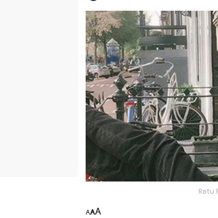
Ratu 
A
A
A