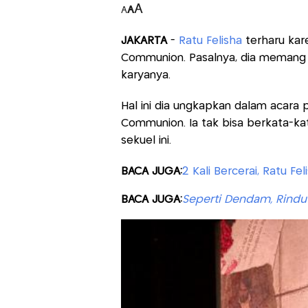
A
A
A
JAKARTA
-
Ratu Felisha
terharu kare
Communion. Pasalnya, dia memang 
karyanya.
Hal ini dia ungkapkan dalam acara p
Communion. Ia tak bisa berkata-kat
sekuel ini.
BACA JUGA:
2 Kali Bercerai, Ratu F
BACA JUGA:
Seperti Dendam, Rindu 