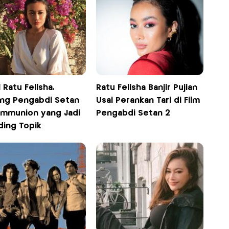
l Ratu Felisha,
Ratu Felisha Banjir Pujian
ang Pengabdi Setan
Usai Perankan Tari di Film
ommunion yang Jadi
Pengabdi Setan 2
ding Topik