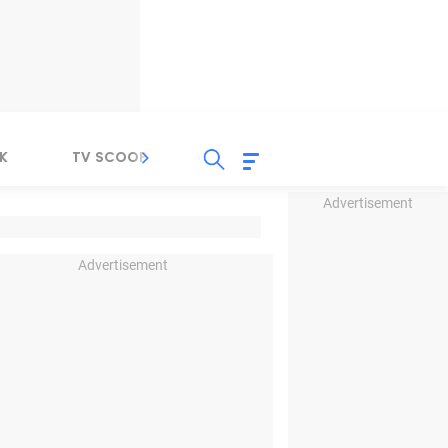
K
TV SCOOP
LIRIK
K-POP
IND
Advertisement
Advertisement