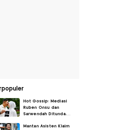
rpopuler
Hot Gossip: Mediasi
Ruben Onsu dan
Sarwendah Ditunda,
Irish Bella Hamil Anak
Mantan Asisten Klaim
Ketiga