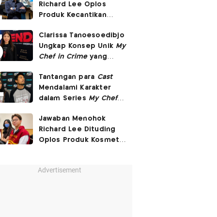
Richard Lee Oplos
Produk Kecantikan
hingga Transfer Uang
Clarissa Tanoesoedibjo
ke Ani-Ani
Ungkap Konsep Unik
My
Chef in Crime
yang
Beda dari Series Crime
Tantangan para
Cast
Lain
Mendalami Karakter
dalam Series
My Chef in
Crime
Jawaban Menohok
Richard Lee Dituding
Oplos Produk Kosmetik
hingga Punya Ani-Ani
Advertisement