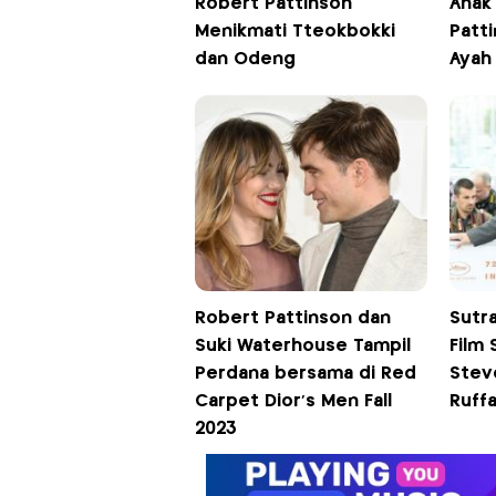
Robert Pattinson
Anak
Menikmati Tteokbokki
Patt
dan Odeng
Ayah
Robert Pattinson dan
Sutr
Suki Waterhouse Tampil
Film 
Perdana bersama di Red
Stev
Carpet Dior's Men Fall
Ruffa
2023