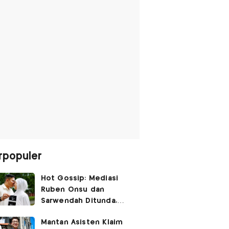
rpopuler
Hot Gossip: Mediasi
Ruben Onsu dan
Sarwendah Ditunda,
Irish Bella Hamil Anak
Mantan Asisten Klaim
Ketiga