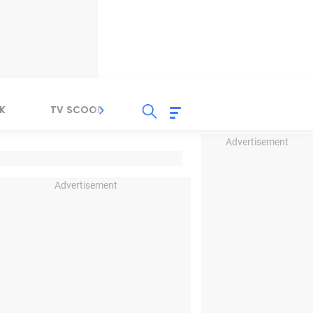
K
TV SCOOP
LIRIK
K-POP
IND
Advertisement
Advertisement