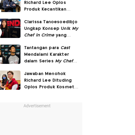
Richard Lee Oplos
Produk Kecantikan
hingga Transfer Uang
Clarissa Tanoesoedibjo
ke Ani-Ani
Ungkap Konsep Unik
My
Chef in Crime
yang
Beda dari Series Crime
Tantangan para
Cast
Lain
Mendalami Karakter
dalam Series
My Chef in
Crime
Jawaban Menohok
Richard Lee Dituding
Oplos Produk Kosmetik
hingga Punya Ani-Ani
Advertisement