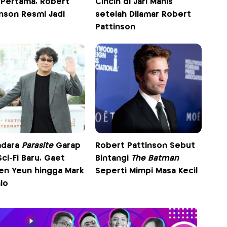
 Pertama, Robert
Cincin di Jari Manis
inson Resmi Jadi
setelah Dilamar Robert
Pattinson
adara
Parasite
Garap
Robert Pattinson Sebut
Sci-Fi Baru, Gaet
Bintangi
The Batman
en Yeun hingga Mark
Seperti Mimpi Masa Kecil
lo