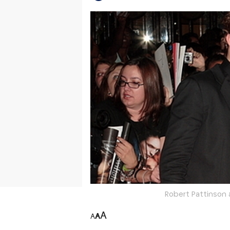
Robert Pattinson 
A
A
A