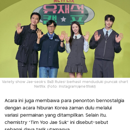
Variety show Jae-seok's B&B Rules! berhasil menduduki puncak chart
Netflix. (Foto: Instagram/@netflixkr)
Acara ini juga membawa para penonton bernostalgia
dengan acara hiburan Korea zaman dulu melalui
variasi permainan yang ditampilkan. Selain itu,
chemistry "Tim Yoo Jae Suk" ini disebut-sebut
sebagai daya tarik utamanya.