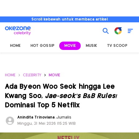
Scroll kebawah untuk membaca artikel
HOME
HOT GOSSIP
MOVIE
MUSIK
TV SCOOP
L
HOME
CELEBRITY
MOVIE
Ada Byeon Woo Seok hingga Lee
Kwang Soo,
Jae-seok's B&B Rules!
Dominasi Top 5 Netflix
Anindita Trinoviana
,
Jurnalis
Minggu, 31 Mei 2026 |15:25 WIB