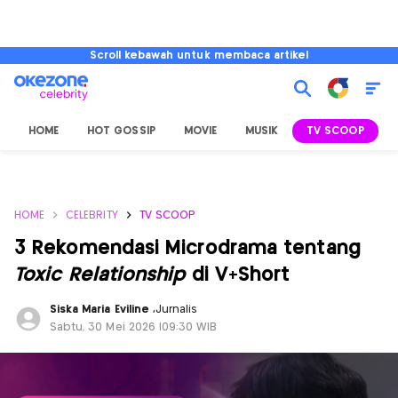
Scroll kebawah untuk membaca artikel
HOME
HOT GOSSIP
MOVIE
MUSIK
TV SCOOP
L
HOME
CELEBRITY
TV SCOOP
3 Rekomendasi Microdrama tentang
Toxic Relationship
di V+Short
Siska Maria Eviline
,
Jurnalis
Sabtu, 30 Mei 2026 |09:30 WIB