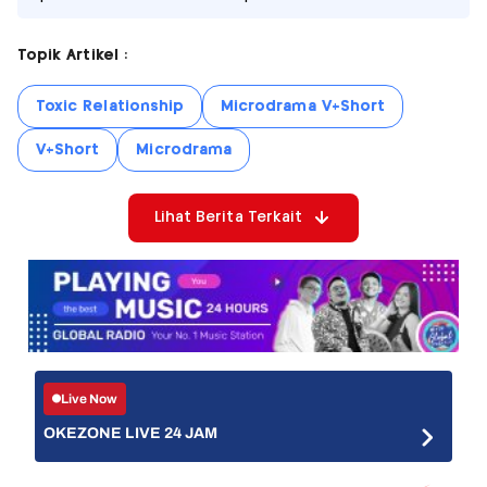
Topik Artikel :
Toxic Relationship
Microdrama V+Short
V+Short
Microdrama
Lihat Berita Terkait
Live Now
OKEZONE LIVE 24 JAM