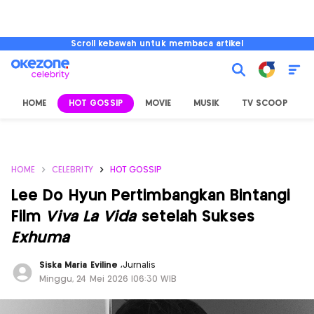
Scroll kebawah untuk membaca artikel
HOME
HOT GOSSIP
MOVIE
MUSIK
TV SCOOP
L
HOME
CELEBRITY
HOT GOSSIP
Lee Do Hyun Pertimbangkan Bintangi
Film
Viva La Vida
setelah Sukses
Exhuma
Siska Maria Eviline
,
Jurnalis
Minggu, 24 Mei 2026 |06:30 WIB