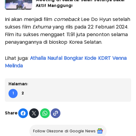
Meeting di Jakarta, Salah Satunya Bakal
Aktif Manggung!
Ini akan menjadi film
comeback
Lee Do Hyun setelah
sukses film
Exhuma
yang rilis pada 22 Februari 2024.
Film itu sukses menggaet 11,91 juta penonton selama
penayangannya di bioskop Korea Selatan.
Lihat juga:
Athalla Naufal Bongkar Kode KDRT Venna
Melinda
Halaman:
1
2
Share
Follow Okezone di Google News