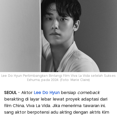
Lee Do Hyun Pertimbangkan Bintangi Film Viva La Vida setelah Sukses
Exhuma, pada 2024. (Foto: Marie Claire)
SEOUL
- Aktor
Lee Do Hyun
bersiap
comeback
berakting di layar lebar lewat proyek adaptasi dari
film China, Viva La Vida. Jika menerima tawaran ini,
sang aktor berpotensi adu akting dengan aktris Kim