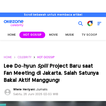
Scroll kebawah untuk membaca artikel
HOME
HOT GOSSIP
MOVIE
MUSIK
TV SCOOP
L
HOME
CELEBRITY
HOT GOSSIP
Lee Do-hyun
Spill
Project Baru saat
Fan Meeting di Jakarta, Salah Satunya
Bakal Aktif Manggung!
Wiwie Heriyani
,
Jurnalis
Sabtu, 28 Juni 2025 |23:03 WIB