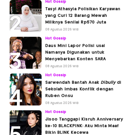
Hot Gossip
Tasyi Athasyia Polisikan Karyawan
yang Curi 12 Barang Mewah
Miliknya Senilai Rp570 Juta
08 Agustus 2026 WIB
Hot Gossip
Daus Mini Lapor Polisi usai
Namanya Digunakan untuk
Menyebarkan Konten SARA
08 Agustus 2026 WIB
Hot Gossip
Sarwendah Bantah Anak
Dibully
di
Sekolah Imbas Konflik dengan
Ruben Onsu
08 Agustus 2026 WIB
Hot Gossip
Jisoo Tanggapi Kisruh Anniversary
ke-10 BLACKPINK: Aku Minta Maaf
Bikin BLINK Kecewa