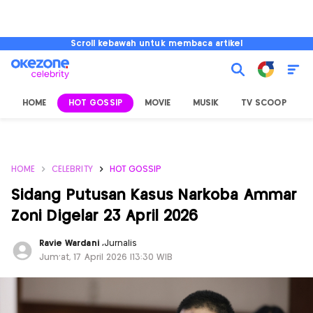
Scroll kebawah untuk membaca artikel
HOME
HOT GOSSIP
MOVIE
MUSIK
TV SCOOP
L
HOME
CELEBRITY
HOT GOSSIP
Sidang Putusan Kasus Narkoba Ammar
Zoni Digelar 23 April 2026
Ravie Wardani
,
Jurnalis
Jum'at, 17 April 2026 |13:30 WIB