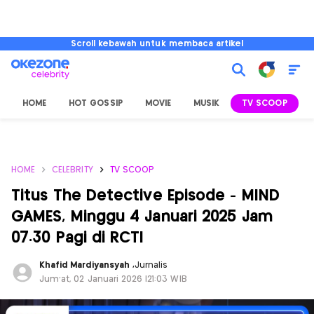
Scroll kebawah untuk membaca artikel
HOME
HOT GOSSIP
MOVIE
MUSIK
TV SCOOP
L
HOME
CELEBRITY
TV SCOOP
Titus The Detective Episode - MIND
GAMES, Minggu 4 Januari 2025 Jam
07.30 Pagi di RCTI
Khafid Mardiyansyah
,
Jurnalis
Jum'at, 02 Januari 2026 |21:03 WIB