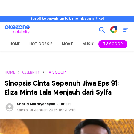
Scroll kebawah untuk membaca artikel
HOME
HOT GOSSIP
MOVIE
MUSIK
TV SCOOP
L
HOME
CELEBRITY
TV SCOOP
Sinopsis Cinta Sepenuh Jiwa Eps 91:
Eliza Minta Lala Menjauh dari Syifa
Khafid Mardiyansyah
,
Jurnalis
Kamis, 01 Januari 2026 |19:21 WIB