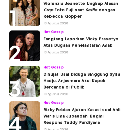
Violenzia Jeanette Ungkap Alasan
Crop
Foto Fuji saat
Selfie
dengan
Rebecca Klopper
10 Agustus 2026
Hot Gossip
Fangfang Laporkan Vicky Prasetyo
Atas Dugaan Penelantaran Anak
10 Agustus 2026
Hot Gossip
Dihujat Usai Diduga Singgung Syifa
Hadju, Anjasmara Akui Kapok
Bercanda di Publik
10 Agustus 2026
Hot Gossip
Rizky Febian Ajukan Kasasi soal Ahli
Waris Lina Jubaedah, Begini
Respons Teddy Pardiyana
10 Agustus 2026