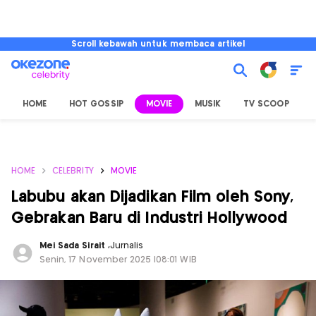
Scroll kebawah untuk membaca artikel
HOME
HOT GOSSIP
MOVIE
MUSIK
TV SCOOP
L
HOME
CELEBRITY
MOVIE
Labubu akan Dijadikan Film oleh Sony,
Gebrakan Baru di Industri Hollywood
Mei Sada Sirait
,
Jurnalis
Senin, 17 November 2025 |08:01 WIB