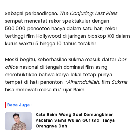
Sebagai perbandingan,
The Conjuring: Last Rites
sempat mencatat rekor spektakuler dengan
500.000 penonton hanya dalam satu hari, rekor
tertinggi film Hollywood di jaringan bioskop XXI dalam
kurun waktu 5 hingga 10 tahun terakhir.
Meski begitu, keberhasilan Sukma masuk daftar
box
office
nasional di tengah dominasi film asing
membuktikan bahwa karya lokal tetap punya
tempat di hati penonton. “
Alhamdulillah,
film
Sukma
bisa melewati masa itu,” ujar Baim.
Baca Juga :
Kata Baim Wong Soal Kemungkinan
Pacaran Sama Wulan Guritno: Tanya
Orangnya Deh