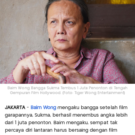
Baim Wong Bangga Sukma Tembus 1 Juta Penonton di Tengah
Gempuran Film Hollywood. (Foto: Tiger Wong Entertainment)
JAKARTA
-
Baim Wong
mengaku bangga setelah film
garapannya, Sukma, berhasil menembus angka lebih
dari 1 juta penonton. Baim mengaku, sempat tak
percaya diri lantaran harus bersaing dengan film