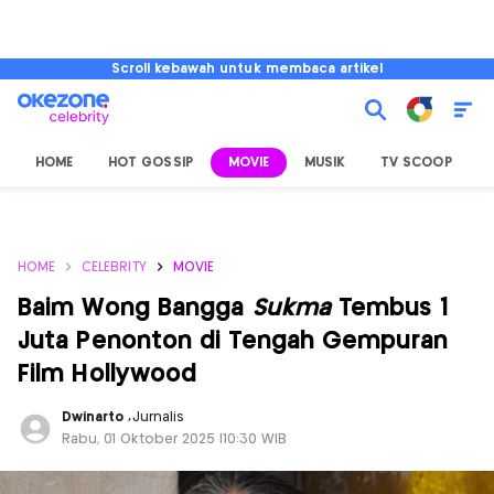
Scroll kebawah untuk membaca artikel
HOME
HOT GOSSIP
MOVIE
MUSIK
TV SCOOP
L
HOME
CELEBRITY
MOVIE
Baim Wong Bangga
Sukma
Tembus 1
Juta Penonton di Tengah Gempuran
Film Hollywood
Dwinarto
,
Jurnalis
Rabu, 01 Oktober 2025 |10:30 WIB