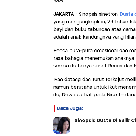
A
A
A
JAKARTA
- Sinopsis sinetron
Dusta d
yang mengungkapkan, 23 tahun lalu
bayi dan buku tabungan atas nama 'S
adalah anak kandungnya yang hilan
Becca pura-pura emosional dan me
rasa bahagia menemukan anaknya ya
semua itu hanya siasat Becca dan M
Ivan datang dan turut terkejut mel
namun berusaha untuk ikut mener
itu, Dewa curhat pada Nico tentan
Baca Juga:
Sinopsis Dusta Di Balik 