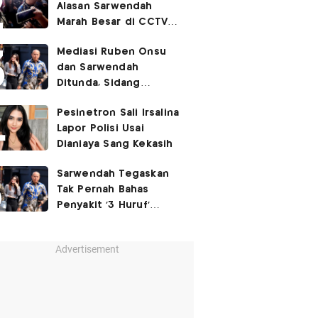
Alasan Sarwendah
Marah Besar di CCTV
yang Viral, Buntut
Mediasi Ruben Onsu
Kecewa Mendalam
dan Sarwendah
Ditunda, Sidang
Berlanjut Minggu Depan
Pesinetron Sali Irsalina
Lapor Polisi Usai
Dianiaya Sang Kekasih
Sarwendah Tegaskan
Tak Pernah Bahas
Penyakit '3 Huruf'
Ruben Onsu
Advertisement