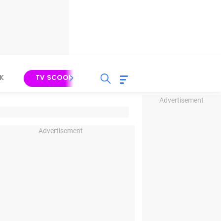
K
TV SCOOP
LIRIK
K-POP
IND
Advertisement
Advertisement