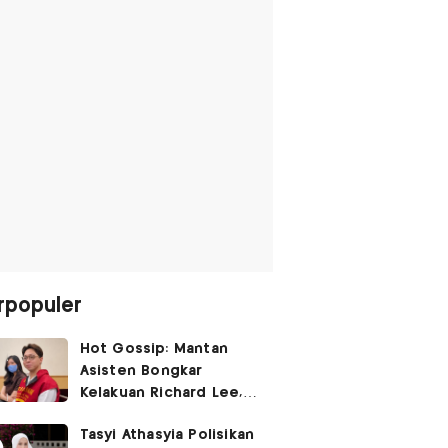
rpopuler
Hot Gossip: Mantan
Asisten Bongkar
Kelakuan Richard Lee,
Fangfang Polisikan Adik
Tasyi Athasyia Polisikan
Vicky Prasetyo