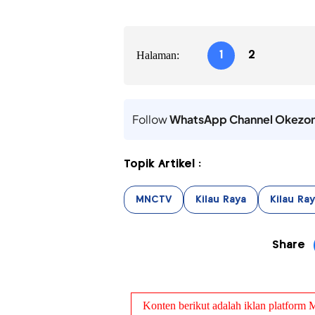
Halaman:
1
2
Follow
WhatsApp Channel Okezo
Topik Artikel :
MNCTV
Kilau Raya
Kilau Ra
Share