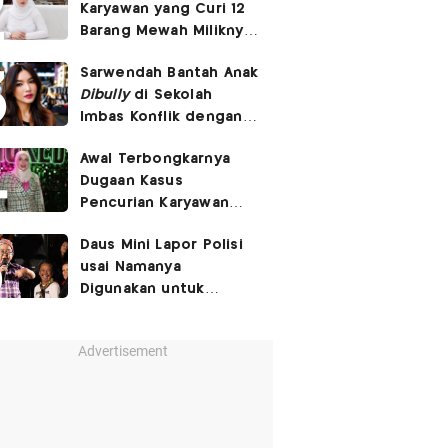
Karyawan yang Curi 12
Barang Mewah Miliknya
Senilai Rp570 Juta
Sarwendah Bantah Anak
Dibully
di Sekolah
Imbas Konflik dengan
Ruben Onsu
Awal Terbongkarnya
Dugaan Kasus
Pencurian Karyawan
Tasyi Athasyia, Gegara
Daus Mini Lapor Polisi
Notifikasi Email
usai Namanya
Digunakan untuk
Menyebarkan Konten
SARA
Advertisement