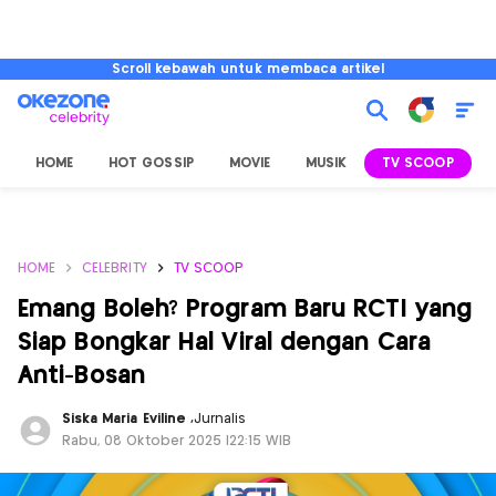
Scroll kebawah untuk membaca artikel
HOME
HOT GOSSIP
MOVIE
MUSIK
TV SCOOP
L
HOME
CELEBRITY
TV SCOOP
Emang Boleh? Program Baru RCTI yang
Siap Bongkar Hal Viral dengan Cara
Anti-Bosan
Siska Maria Eviline
,
Jurnalis
Rabu, 08 Oktober 2025 |22:15 WIB