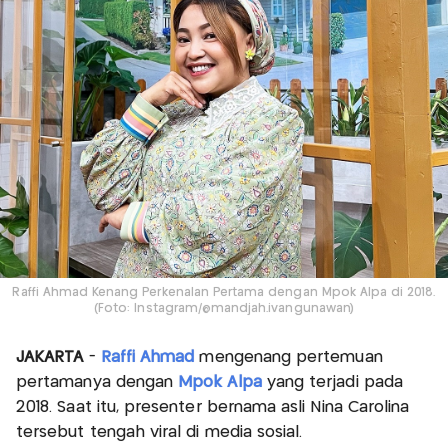
Raffi Ahmad Kenang Perkenalan Pertama dengan Mpok Alpa di 2018.
(Foto: Instagram/@mandjah.ivangunawan)
JAKARTA
-
Raffi Ahmad
mengenang pertemuan
pertamanya dengan
Mpok Alpa
yang terjadi pada
2018. Saat itu, presenter bernama asli Nina Carolina
tersebut tengah viral di media sosial.