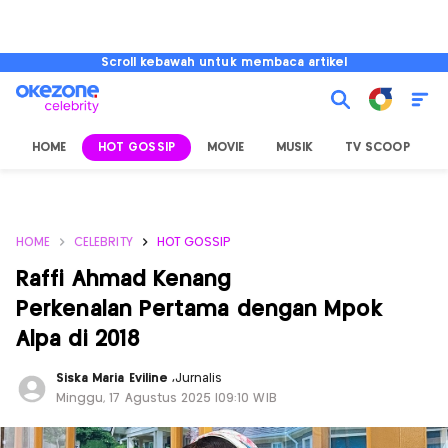
Scroll kebawah untuk membaca artikel
HOME
HOT GOSSIP
MOVIE
MUSIK
TV SCOOP
L
HOME
CELEBRITY
HOT GOSSIP
Raffi Ahmad Kenang
Perkenalan Pertama dengan Mpok
Alpa di 2018
Siska Maria Eviline
,
Jurnalis
Minggu, 17 Agustus 2025 |09:10 WIB