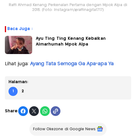
Raffi Ahmad Kenang Perkenalan Pertama dengan Mpok Alpa di
2018. (Foto: Instagram/@raffinagita1717)
Baca Juga :
Ayu Ting Ting Kenang Kebaikan
Almarhumah Mpok Alpa
Lihat juga:
Ayang Tata Semoga Ga Apa-apa Ya
Halaman:
1
2
Share
Follow Okezone di Google News