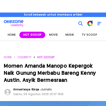
Scroll kebawah untuk membaca artikel
HOME
HOT GOSSIP
MOVIE
MUSIK
TV SCOOP
L
HOME
CELEBRITY
HOT GOSSIP
Momen Amanda Manopo Kepergok
Naik Gunung Merbabu Bareng Kenny
Austin, Asyik Bermesraan
Annastasya Rizqa
,
Jurnalis
Sabtu, 09 Agustus 2025 |21:07 WIB