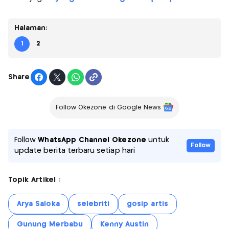
Halaman:
1
2
Share
Follow Okezone di Google News
Follow
WhatsApp Channel Okezone
untuk
Follow
update berita terbaru setiap hari
Topik Artikel :
Arya Saloka
selebriti
gosip artis
Gunung Merbabu
Kenny Austin